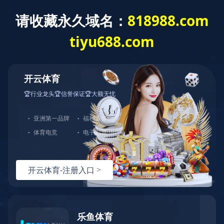
全部分类
开云(中国)一站式服务官方网站
您当前的位置：
开云(中国)一站式服务官方网站
>
给袋包装机组
>
给袋