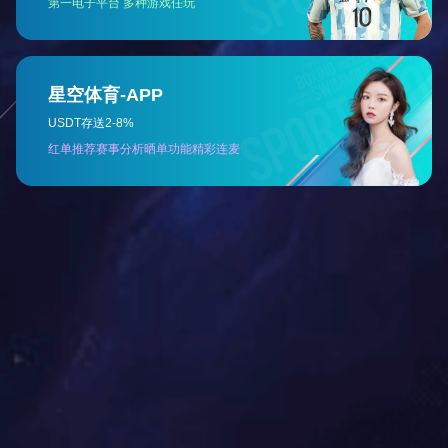
包装尺寸L×W(mm)：(150～500)×(130～260)
包装速度(包/分钟)：25～60
适用材质：PE复合膜、铝箔膜、镀铝膜等等复合材质膜
适用袋型：自立袋、拉链袋、斜嘴自立袋、平面袋
袋宽调节：自动调节