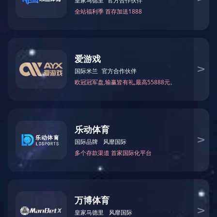
相关推荐
GD8-200给袋式液体包装
MCGD8-300给袋式组合秤包
MCGD8-
机组
装机组
猜你想搜
颗粒包装机
给袋式包装机
给袋式颗粒包装机
给袋式颗粒灌装机