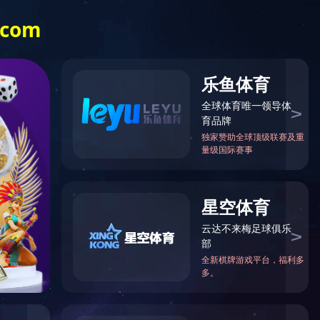
于我们
新闻资讯
联系我们