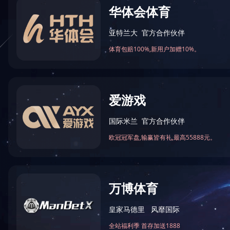
2024年第90国中国国际医
成都药机会
药
医药行业展会
预拌粉展会
开云体育
立式粉剂包装机组