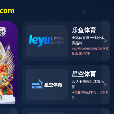
于我们
新闻资讯
联系我们
末包装机工厂，可包装淀粉、糖粉、预拌粉、辣椒粉、
粉、薯粉、酵素粉、甜椒粉、椰粉、代餐粉、芝麻
、泡打粉，速溶饮料，吉士粉，香草粉等，您需求的