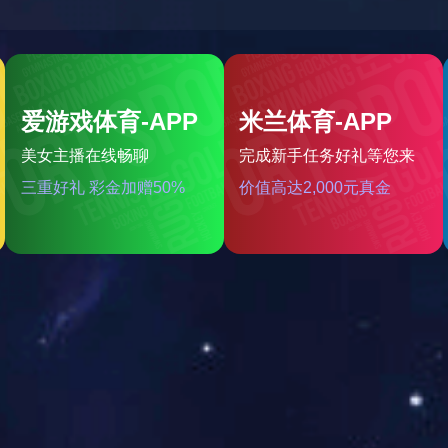
tive P
食品添加剂包装机-Food Additi
25公斤自动称重包装机