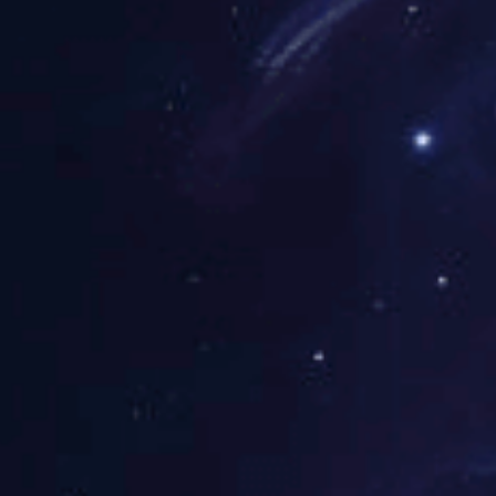
设备简介：
该机组由一台立式螺旋计量机和一台7300B立式
位控制系统，也可以增加除静电装置和吸尘装置，
设备优点：密闭性好无粉尘、易清洁、更换包装规
设备参数：
设备型号：MC7300B
袋长范围L×W(mm)：(50～460)×(120～350)
可包装袋型：枕式袋、插脚袋、冲孔袋、手提袋、
计量范围(g)：500～5000
计量精度：±0.2%～0.5%
包装速度(包/分)：10～50