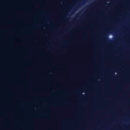
设备简介：
该机组是由一台5000D立式充填包装机、组合秤
控制元器件均采用国际知名品牌，性能可靠。先进
设备参数：
设备型号：MC5000D
袋长范围L×W(mm)：(50～280)×(70～200)
可包装袋型：枕式袋、插脚袋、冲孔袋、手提袋、
计量范围(g)：10～500
计量精度：±0.2%～0.5%
包装速度(包/分)：25～80