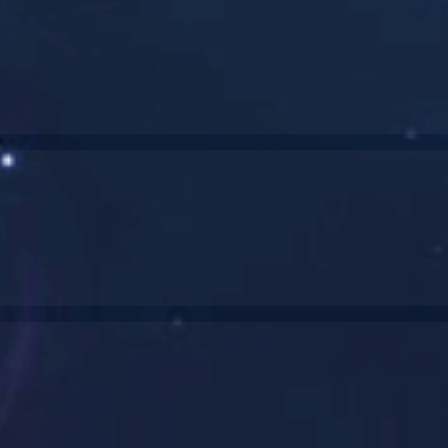
冰糖、塑料粒子、饲料颗粒、
冻蔬菜、小麦、冷冻水果、片
等，您需求的膨化食品包装机
点击次数：
992
发布时间：2025-08-11 15:46:4
更新时间：2026-02-05 13:52:3
咨询热