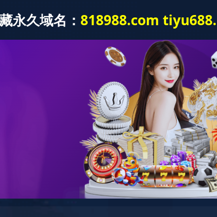
产品中心
技术支持
客户案例
关
案
>
食品行业
充气包装机
迈驰包装设备是一家26年充
生、化肥、硅石、肥料、白糖
盐、片剂、钾肥、螺丝、木炭