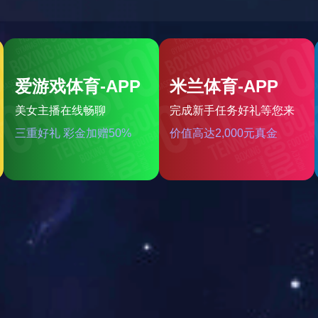
iti
定量包装机-Quantitative P
食品添加剂包装机-Food Additi
食品包装机
干果包装机