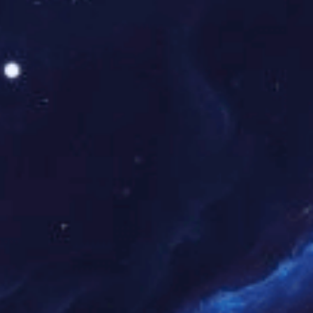
和斗式提升机组成，集称量、制袋、充填、封口、打码、冲孔、计数于一体
的设计理念保证了该机组运行稳定、操作简单、维护方便。
盒式袋等