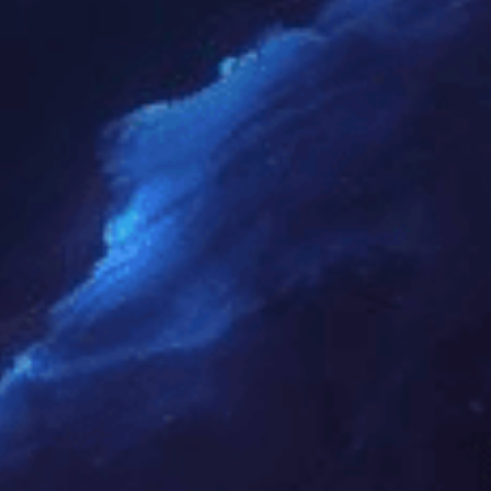
好的或者流动性差的粉末、小颗粒物料。
南方区域
北方区域