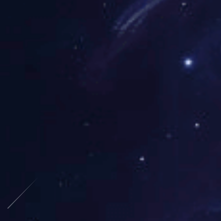
设备简介：
该机采用底充式灌装，灌装过程中从底部进行充填
1.全不锈钢结构，组合式或开启式透明料箱，无需
2.气动夹袋装置和托架装在重量传感器上，根据预
3.高反应速度的称重系统，保证高精度得以实现
4.PLC控制、触摸屏人机界面显示，操作简便
5.各种产品调整参数配方可储存，备后使用，储存1
设备参数：
设备型号：MC-DLLB-100L
包装重量(千克)：5～25
包装精度：±0.1～0.5%
包装速度(包/分钟)：1～4