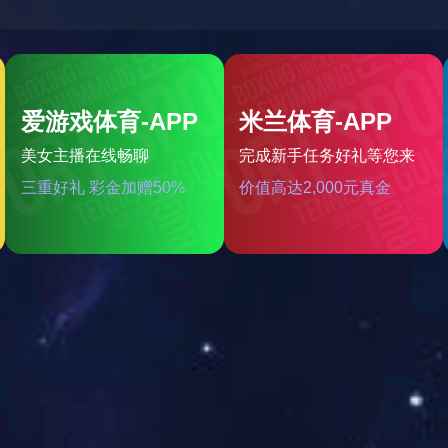
dditi
定量包装机-Quantitative P
食品添加剂包装机-Food Additi