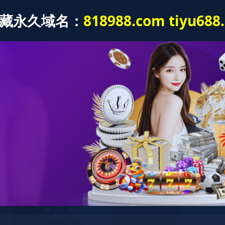
产品中心
技术支持
客户案例
关
案
>
食品行业
乳粉包装机
迈驰是一家专业生产乳粉包装
制一对一方案，高精度计量、
生产，提高产能。