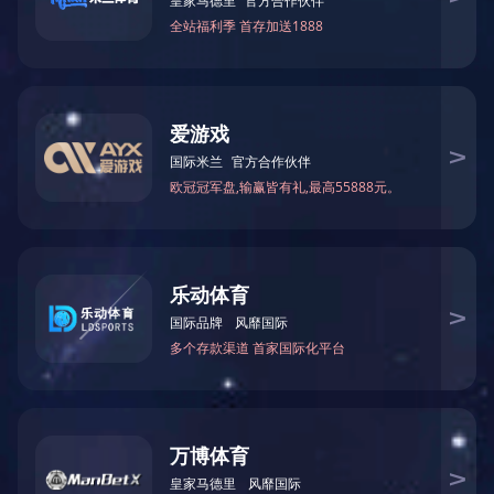
相关推荐
包装机-Food Additi
定量包装机-Quantitative P
食品添加剂包装机-F
猜你想搜
食品包装机
膨化食品包装机厂家