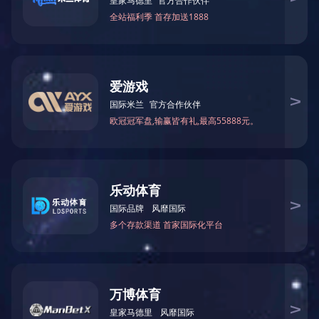
相关推荐
BB460机器人码垛机
MCFX-4050自动封箱打包一体
MCZBZX-
机
猜你想搜
Z型提升机
生产线成套设备
提升机